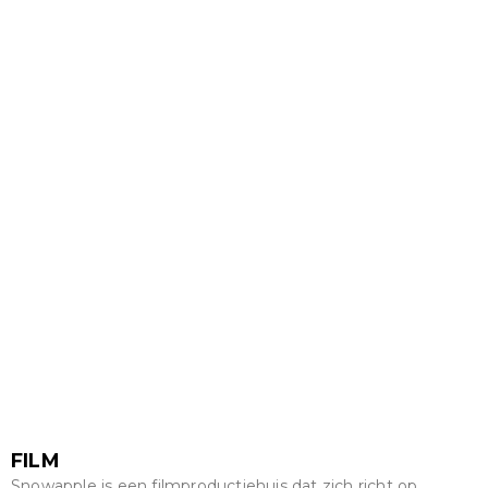
FILM
Snowapple is een filmproductiehuis dat zich richt op