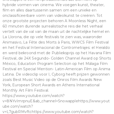
hybride vormen van cinema. We voegen kunst, theater,
film en alles daartussenin samen om een unieke en
onclassificeerbare vorm van videokunst te creëren. Tot
onze grootste projecten behoren A Moonless Night, een
60 minuten durende surrealistische reis die het verhaal
vertelt van de val van de maan uit de nachtelijke hemel en
La Llorona, die op vele festivals te zien was, waaronder
Animasivo, La Fête des Morts à Paris, WWCS Film Festival
en het Festival Internacional de Contrometrajes: el Heraldo
en werd bekroond met de Publieksprijs op het Havana Film
Festival, de 24X Segundo- Golden Channel Award op Shorts
México, Education Program Selection op het Málaga Film
Festival en Special Mention- Latin-American Film op Anima
Latina. De videoclip voor I, Cyborg heeft prijzen gewonnen
zoals Best Music Video op de Oniros Film Awards New
York, European Short Awards en Athens International
Monthly Art Film Festival.
https://www.youtube.com/watch?
v=8NYvImrpnuE&ab_channel=Snowapplehttps://www.yout
ube.com/watch?
v=L7gubRMvftchttps://www.youtube.com/watch?