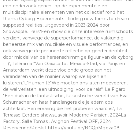
een onderzoek gericht op de experimentele en
multidisciplinaire elementen van het collectief rond het
thema Cyborg Experiments : finding new forms to dream
supposed realities, uitgevoerd in 2023-2024 door
Snowapple. Pers"Een show die onze interesse ruimschoots
verdient vanwege de superperformance, de vakkundig
beheerste mix van muzikale en visuele performances, en
ook vanwege de pertinente reflectie op genderidentiteit
door middel van de hersenschimmige figuur van de cyborg
(...)", Télérama "Van Oaxaca tot Mexico-Stad, via Parijs en
Amsterdam, werkt deze vloeiende groep aan het
veranderen van de manier waarop we kijken en
luisteren."L'Humanité"We moeten ons laten meevoeren,
de wal verlaten, een uitnodiging, voor de reis", Le Figaro
"Een duik in de fantastische, futuristische wereld van Eva
Schumacher en haar handlangers die je ademloos
achterlaat. Een ervaring die het proberen waard is.", La
Terrasse Eerdere showsLavoir Moderne Parisien, 2024La
Factory, Salle Tomasi, Avignon Festival OFF, 2024
Reservering/Perskit https://youtu.be/BGQpMgqza08