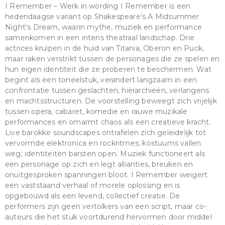
I Remember – Werk in wording I Remember is een
hedendaagse variant op Shakespeare's A Midsummer
Night's Dream, waarin mythe, muziek en performance
samenkomen in een intens theatraal landschap. Drie
actrices kruipen in de huid van Titania, Oberon en Puck,
maar raken verstrikt tussen de personages die ze spelen en
hun eigen identiteit die ze proberen te beschermen. Wat
begint als een toneelstuk, verandert langzaam in een
confrontatie tussen geslachten, hiërarchieën, verlangens
en machtsstructuren. De voorstelling beweegt zich vrijelijk
tussen opera, cabaret, komedie en rauwe muzikale
performances en omarmt chaos als een creatieve kracht.
Live barokke soundscapes ontrafelen zich geleidelijk tot
vervormde elektronica en rockritmes; kostuums vallen
weg; identiteiten barsten open. Muziek functioneert als
een personage op zich en legt allianties, breuken en
onuitgesproken spanningen bloot. I Remember weigert
een vaststaand verhaal of morele oplossing en is
opgebouwd als een levend, collectief creatie. De
performers zijn geen vertolkers van een script, maar co-
auteurs die het stuk voortdurend hervormen door middel