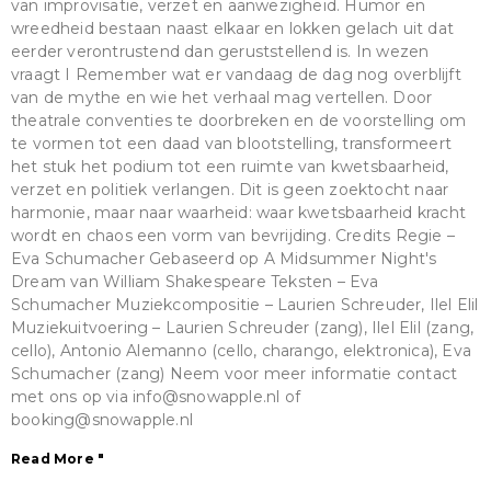
van improvisatie, verzet en aanwezigheid. Humor en
wreedheid bestaan naast elkaar en lokken gelach uit dat
eerder verontrustend dan geruststellend is. In wezen
vraagt I Remember wat er vandaag de dag nog overblijft
van de mythe en wie het verhaal mag vertellen. Door
theatrale conventies te doorbreken en de voorstelling om
te vormen tot een daad van blootstelling, transformeert
het stuk het podium tot een ruimte van kwetsbaarheid,
verzet en politiek verlangen. Dit is geen zoektocht naar
harmonie, maar naar waarheid: waar kwetsbaarheid kracht
wordt en chaos een vorm van bevrijding. Credits Regie –
Eva Schumacher Gebaseerd op A Midsummer Night's
Dream van William Shakespeare Teksten – Eva
Schumacher Muziekcompositie – Laurien Schreuder, Ilel Elil
Muziekuitvoering – Laurien Schreuder (zang), Ilel Elil (zang,
cello), Antonio Alemanno (cello, charango, elektronica), Eva
Schumacher (zang) Neem voor meer informatie contact
met ons op via info@snowapple.nl of
booking@snowapple.nl
Read More "