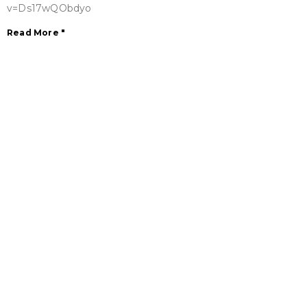
v=Ds17wQObdyo
Read More "