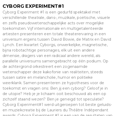
CYBORG EXPERIMENT#1
Cyborg Experiment #1 is een gedurfd spektakel met
verschillende theatrale, dans-, muzikale, poëtische, visuele
en zelfs pseudowetenschappelijke acts over mogelijke
toekomsten. Vijf internationale en multigetalenteerde
artiesten presenteren een totale theaterervaring in een
universum ergens tussen David Bowie, de Matrix en David
Lynch. Een kwartet Cyborgs, onwerkelijke, magnetische,
bijna robotachtige personages, elk uit een andere
dimensie, dragers van een radicaal andere wereld, als
parallelle universums samengebracht op één podium. Op
de achtergrond orkestreert een zogenaamde
wetenschapper deze kakofonie van realiteiten, steeds
tussen satire en melancholie, humor en politieke
weerklank. Samen presenteren ze hypotheses voor de
toekomst en vragen ons: Ben jij een cyborg? Geloof je in
de utopie? Heb je je lichaam ooit beschouwd als een op
zichzelf staand wezen? Ben je geneigd tot speculatie?
Cyborg Experiment#1 werd uitgeroepen tot beste geluids-
en muziekcreatie bij de Lauriers du Théâtre Indépendant
awards. Cyborg Experiment #1 is een van de resultaten van