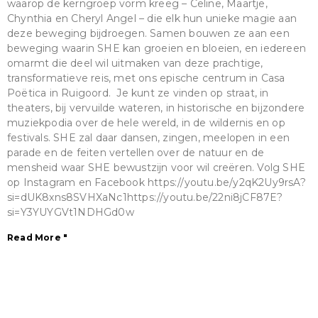
waarop de kerngroep vorm kreeg – Celine, Maartje,
Chynthia en Cheryl Angel – die elk hun unieke magie aan
deze beweging bijdroegen. Samen bouwen ze aan een
beweging waarin SHE kan groeien en bloeien, en iedereen
omarmt die deel wil uitmaken van deze prachtige,
transformatieve reis, met ons epische centrum in Casa
Poëtica in Ruigoord. Je kunt ze vinden op straat, in
theaters, bij vervuilde wateren, in historische en bijzondere
muziekpodia over de hele wereld, in de wildernis en op
festivals. SHE zal daar dansen, zingen, meelopen in een
parade en de feiten vertellen over de natuur en de
mensheid waar SHE bewustzijn voor wil creëren. Volg SHE
op Instagram en Facebook https://youtu.be/y2qK2Uy9rsA?
si=dUK8xns8SVHXaNc1https://youtu.be/22ni8jCF87E?
si=Y3YUYGVt1NDHGd0w
Read More "